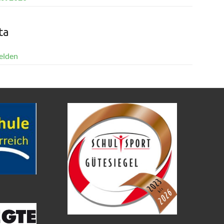
ta
elden