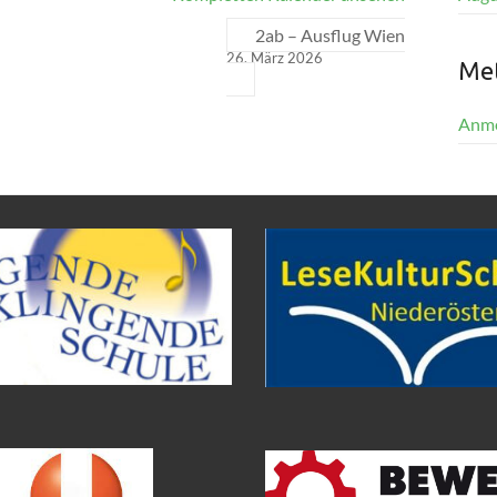
2ab – Ausflug Wien
26. März 2026
Me
Anm