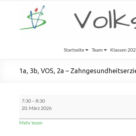
Zum
Inhalt
Volksschule
springen
Eggenburg
Startseite
Team
Klassen 20
1a, 3b, VOS, 2a – Zahngesundheitserz
1a,
7:30
–
8:30
3b,
20. März 2026
VOS,
2a
-
Mehr lesen
Zahngesundheitserziehung