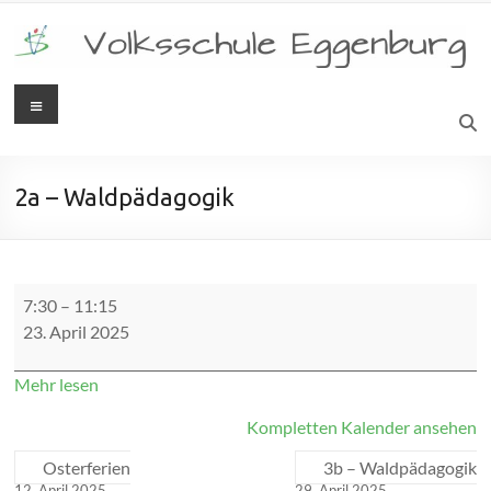
Zum
Inhalt
springen
Menü
Volksschule
Eggenburg
2a – Waldpädagogik
2a
7:30
–
11:15
-
23. April 2025
Waldpädagogik
Mehr lesen
Kompletten Kalender ansehen
Osterferien
3b – Waldpädagogik
12. April 2025
29. April 2025