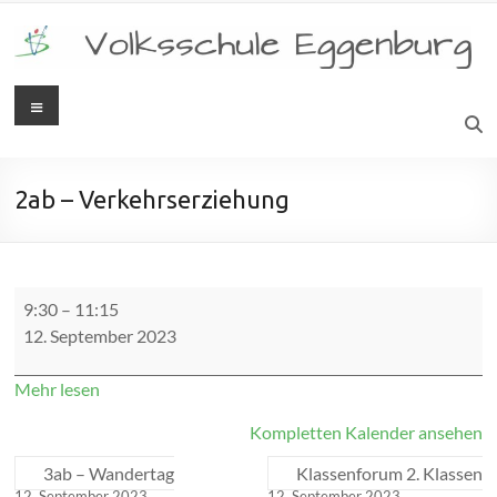
Zum
Inhalt
springen
Menü
Volksschule
Eggenburg
2ab – Verkehrserziehung
2ab
9:30
–
11:15
-
12. September 2023
Verkehrserziehung
Mehr lesen
Kompletten Kalender ansehen
3ab – Wandertag
Klassenforum 2. Klassen
12. September 2023
12. September 2023