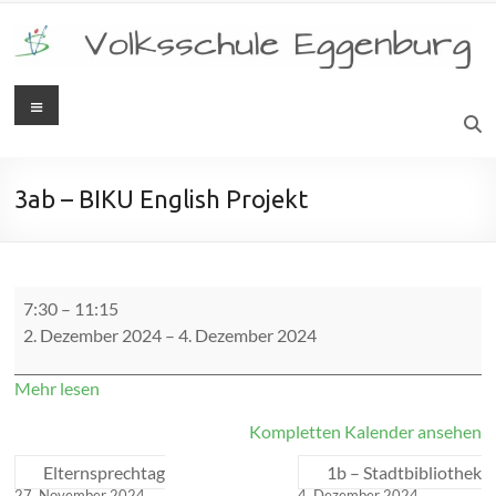
Zum
Inhalt
springen
Menü
Volksschule
Eggenburg
3ab – BIKU English Projekt
3ab
7:30
–
11:15
-
2. Dezember 2024
–
4. Dezember 2024
BIKU
English
Projekt
Mehr lesen
Kompletten Kalender ansehen
Elternsprechtag
1b – Stadtbibliothek
27. November 2024
4. Dezember 2024