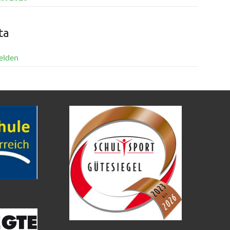
ta
elden