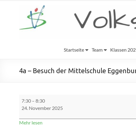
Zum
Inhalt
Volksschule
springen
Eggenburg
Startseite
Team
Klassen 20
4a – Besuch der Mittelschule Eggenbu
4a
7:30
–
8:30
-
24. November 2025
Besuch
der
Mittelschule
Mehr lesen
Eggenburg