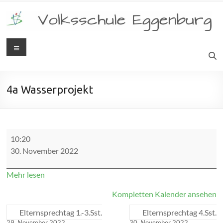
Zum
Inhalt
springen
Menü
Volksschule
Eggenburg
4a Wasserprojekt
4a
10:20
Wasserprojekt
30. November 2022
Mehr lesen
Kompletten Kalender ansehen
Elternsprechtag 1.-3.Sst.
Elternsprechtag 4.Sst.
29. November 2022
30. November 2022