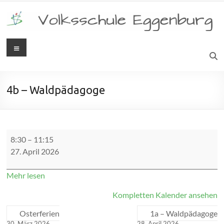
Zum
Inhalt
springen
Menü
Volksschule
Eggenburg
4b – Waldpädagoge
4b
8:30
–
11:15
-
27. April 2026
Waldpädagoge
Mehr lesen
Kompletten Kalender ansehen
Osterferien
1a – Waldpädagoge
30. März 2026
28. April 2026