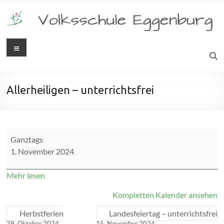
Zum
Inhalt
springen
Menü
Volksschule
Eggenburg
Allerheiligen – unterrichtsfrei
Allerheiligen
Ganztags
-
1. November 2024
unterrichtsfrei
Mehr lesen
Kompletten Kalender ansehen
Herbstferien
Landesfeiertag – unterrichtsfrei
28. Oktober 2024
15. November 2024