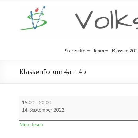
Zum
Inhalt
Volksschule
springen
Eggenburg
Startseite
Team
Klassen 20
Klassenforum 4a + 4b
Klassenforum
19:00
–
20:00
4a
14. September 2022
+
4b
Mehr lesen