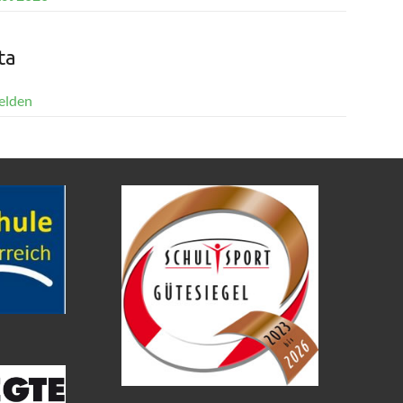
ta
elden