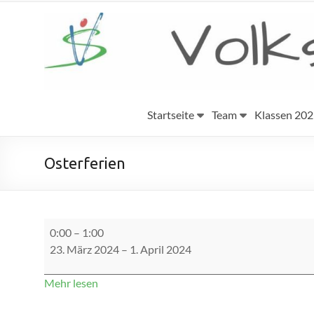
Zum
Inhalt
Volksschule
springen
Eggenburg
Startseite
Team
Klassen 20
Osterferien
Osterferien
0:00
–
1:00
23. März 2024
–
1. April 2024
Mehr lesen