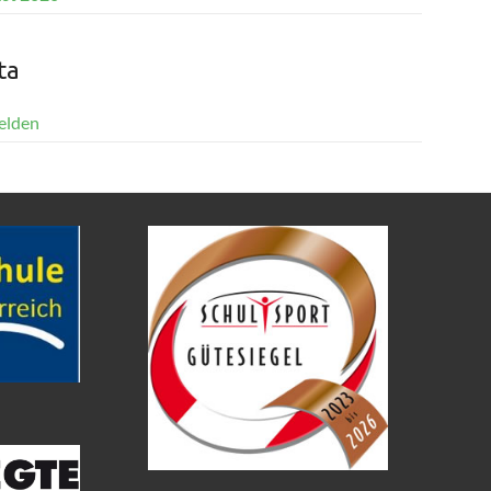
ta
elden