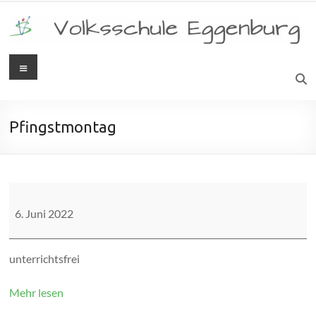
Zum
Inhalt
springen
Menü
Volksschule
Eggenburg
Pfingstmontag
Pfingstmontag
6. Juni 2022
unterrichtsfrei
Mehr lesen