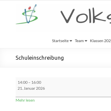
Zum
Inhalt
Volksschule
springen
Eggenburg
Startseite
Team
Klassen 20
Schuleinschreibung
Schuleinschreibung
14:00
–
16:00
21. Januar 2026
Mehr lesen