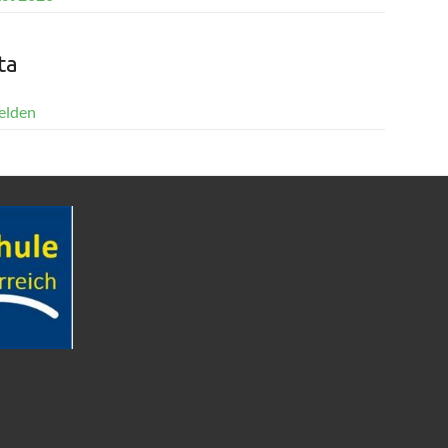
ta
elden